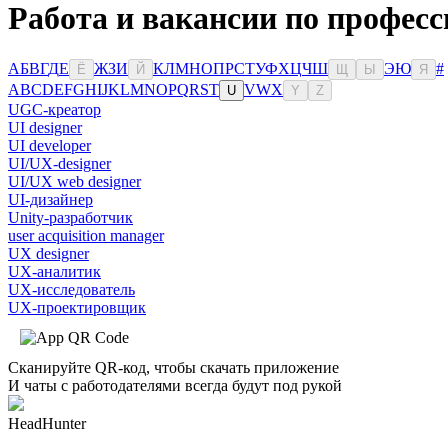
Работа и вакансии по професс
А
Б
В
Г
Д
Е
Ж
З
И
К
Л
М
Н
О
П
Р
С
Т
У
Ф
Х
Ц
Ч
Ш
Э
Ю
#
Ё
Й
Щ
Ы
Я
A
B
C
D
E
F
G
H
I
J
K
L
M
N
O
P
Q
R
S
T
V
W
X
U
Y
Z
UGC-креатор
UI designer
UI developer
UI/UX-designer
UI/UX web designer
UI-дизайнер
Unity-разработчик
user acquisition manager
UX designer
UX-аналитик
UX-исследователь
UX-проектировщик
Сканируйте QR-код, чтобы скачать приложение
И чаты с работодателями всегда будут под рукой
HeadHunter